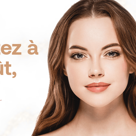
ez à
ût,
r