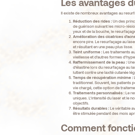
Les avantages du
Il existe de nombreux avantages au resur
Réduction des rides :
Un des princi
de guérison suivant les micro-lésio
yeux et de la bouche, le resurfaçage
Amélioration des cicatrices d'acné
encore pire. Le resurfaçage au laser
et résultant en une peau plus lisse.
Teint uniforme :
Les traitements au 
vieillesse et d'autres formes d'hy
Raffermissement de la peau :
Une 
d'élastine lors du resurfaçage au la
luttent contre une laxité cutanée l
Temps de récupération minime :
L
traditionnel. Souvent, les patients
vie chargé, cette option de traiteme
Traitements personnalisés :
Le re
uniques. L'intensité du laser et le
objectifs.
Résultats durables :
Le véritable a
être stimulée pendant des mois apr
Comment fonctio