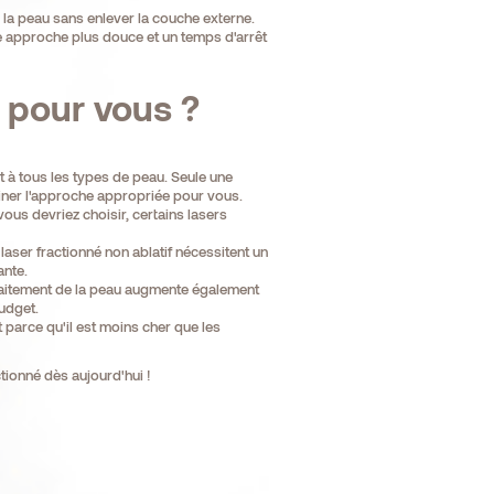
la peau sans enlever la couche externe.
une approche plus douce et un temps d'arrêt
 pour vous ?
 à tous les types de peau. Seule une
iner l'approche appropriée pour vous.
us devriez choisir, certains lasers
ser fractionné non ablatif nécessitent un
ante.
 traitement de la peau augmente également
udget.
 parce qu'il est moins cher que les
tionné dès aujourd'hui !