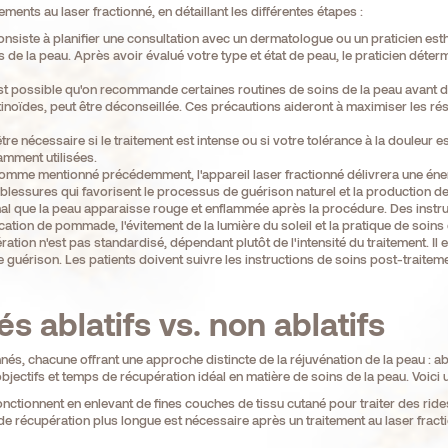
ents au laser fractionné, en détaillant les différentes étapes :
siste à planifier une consultation avec un dermatologue ou un praticien esthé
 de la peau. Après avoir évalué votre type et état de peau, le praticien déterm
est possible qu'on recommande certaines routines de soins de la peau avant de 
inoïdes, peut être déconseillée. Ces précautions aideront à maximiser les résu
re nécessaire si le traitement est intense ou si votre tolérance à la douleur 
amment utilisées.
mme mentionné précédemment, l'appareil laser fractionné délivrera une éner
lessures qui favorisent le processus de guérison naturel et la production de
mal que la peau apparaisse rouge et enflammée après la procédure. Des instru
cation de pommade, l'évitement de la lumière du soleil et la pratique de soins
tion n'est pas standardisé, dépendant plutôt de l'intensité du traitement. Il e
guérison. Les patients doivent suivre les instructions de soins post-trai
s ablatifs vs. non ablatifs
nés, chacune offrant une approche distincte de la réjuvénation de la peau : abla
jectifs et temps de récupération idéal en matière de soins de la peau. Voici 
nctionnent en enlevant de fines couches de tissu cutané pour traiter des ride
 récupération plus longue est nécessaire après un traitement au laser fract