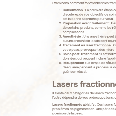
Examinons comment fonctionnent les traitem
Consultation :
La première étape con
discuterez de vos objectifs de soins
est la bonne approche pour vous.
Préparation avant traitement :
Il 
de certains produits, comme les rét
complications.
Anesthésie :
Une anesthésie peut êt
ou une anesthésie locale sont cour
Traitement au laser fractionné :
Co
votre peau, provoquant des micro-b
Soins post-traitement :
Il est nor
données, qui peuvent inclure l'appli
Récupération :
Le temps de récupéra
desquame pendant le processus de 
guérison réussi.
Lasers fractionné
Il existe deux catégories de lasers fraction
l'autre dépendra de vos préoccupations, ob
Lasers fractionnés ablatifs :
Ces lasers fo
problèmes de pigmentation. Une période de
guérison de la peau.