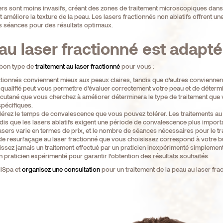
rs sont moins invasifs, créant des zones de traitement microscopiques dans 
t améliore la texture de la peau. Les lasers fractionnés non ablatifs offrent 
s séances pour des résultats optimaux.
au laser fractionné est adapté
e bon type de
traitement au laser fractionné
pour vous :
ctionnés conviennent mieux aux peaux claires, tandis que d'autres conviennent
 qualifié peut vous permettre d'évaluer correctement votre peau et de déterm
utané que vous cherchez à améliorer déterminera le type de traitement que vo
pécifiques.
rez le temps de convalescence que vous pouvez tolérer. Les traitements au la
dis que les lasers ablatifs exigent une période de convalescence plus import
s lasers varie en termes de prix, et le nombre de séances nécessaires pour le
 de resurfaçage au laser fractionné que vous choisissez correspond à votre b
ssez jamais un traitement effectué par un praticien inexpérimenté simplement
n praticien expérimenté pour garantir l'obtention des résultats souhaités.
diSpa et
organisez une consultation
pour un traitement de la peau au laser frac