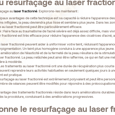
 resurfaçage au laser fractio
façage au
laser fractionné
. Explorons-les maintenant :
paux avantages de cette technique est sa capacité à réduire l'apparence des 
ns infligées, la peau deviendra plus lisse et semblera plus jeune. Dans les z
 au laser fractionné peut être particulièrement efficace.
 :
Faire face au traumatisme de l'acné sévère est déjà assez difficile, mais vivr
 fractionné est très efficace pour réduire l'apparence des cicatrices d'acné, a
laser fractionné peuvent aider à uniformiser votre teint, réduisant l'apparenc
perpigmentation. Un teint plus homogène conduira à une apparence plus jeune.
amélioration de l'élasticité et de la fermeté de la peau résultera de la stimula
ser fractionné. La peau relâchée peut ainsi être raffermie, ce qui en fait une 
égère à modérée.
es traitements au laser fractionné ont une durée de récupération plus courte
 peuvent reprendre leurs activités habituelles en seulement quelques jours à
nt est pratique.
surfaçage au laser fractionné est extrêmement polyvalent et peut être perso
 nombre de séances peuvent être modifiés pour répondre à des préoccupations p
vantage des traitements fractionnés réside dans leurs améliorations durables
ès la procédure, conduisant à des améliorations progressives.
nne le resurfaçage au laser f