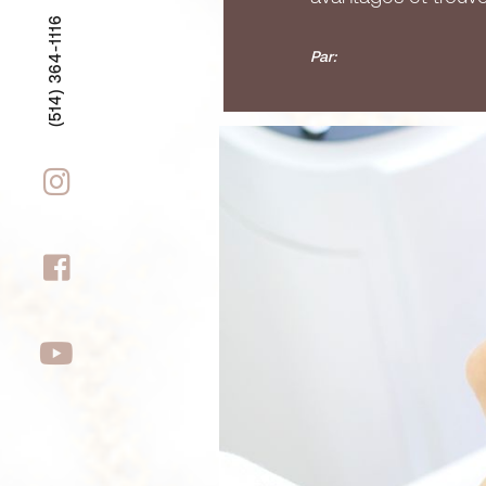
(514) 364-1116
Par:


