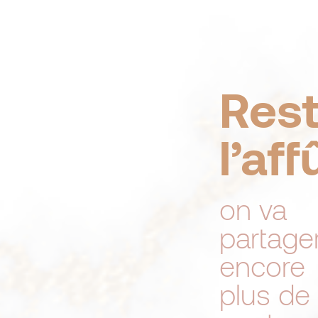
Rest
l’aff
on va
partage
encore
plus de