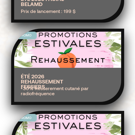
BELAMD
Prix de lancement : 199 $
PROMO
ÉTÉ 2026
REHAUSSEMENT
FESSIERS
-30% Resserement cutané par
radiofréquence
PROMO